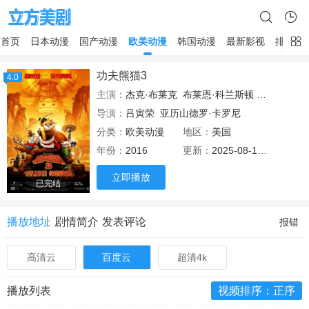
首页
日本动漫
国产动漫
欧美动漫
韩国动漫
最新影视
排行榜
功夫熊猫3
4.0
主演：
杰克·布莱克
布莱恩·科兰斯顿
达斯汀·霍
导演：
吕寅荣
亚历山德罗·卡罗尼
分类：
欧美动漫
地区：
美国
年份：
2016
更新：
2025-08-16 12:20
立即播放
已完结
播放地址
剧情简介
发表评论
报错
高清云
百度云
超清4k
播放列表
视频排序：正序