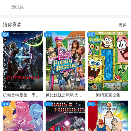
第01集
猜你喜欢
更多
8.0
8.0
8.0
完结
已完结
已完结
机动奥特曼第一季中配版
芭比姐妹之狗狗大冒险
海绵宝宝全集
3.0
7.0
7.0