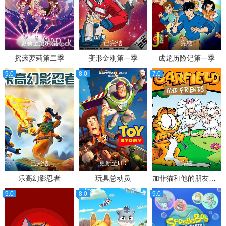
更新至第02集
已完结
完结
摇滚萝莉第二季
变形金刚第一季
成龙历险记第一季
9.0
8.0
7.0
已完结
更新至HD
完结
乐高幻影忍者
玩具总动员
加菲猫和他的朋友们第一季
9.0
8.0
9.0