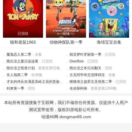
已完结
完结
更新至334集
猫和老鼠1965
动物神探队第一季
海绵宝宝合集
魔鬼恋人第二季
-
全集
精灵梦叶罗丽第一季
-
已完结
熊出没之夏日连连看
-
已完结
Overflow
-
已完结
熊出没之怪兽计划
-
更新至第52集
熊出没之冬日乐翻天
-
完结
非人哉第二季
-
全48集
古见同学有交流障碍症
-
全集
才女的侍从在满是高岭之花的贵族学校暗中照顾（毫无生活自理能力的）学院第一大小姐
猪猪侠之超星五灵侠第二季
-
已完结
剑来第一季
-
完结
名侦探柯南
-
更新至第1269集
本站所有资源搜集于互联网，我们不储存任何资源。仅提供个人用户
测试宽带使用，版权归原电影公司所有。
动漫66网 dongman66.com